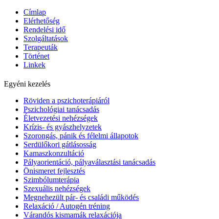
Címlap
Elérhetőség
Rendelési idő
Szolgáltatások
Terapeuták
Történet
Linkek
Egyéni kezelés
Röviden a pszichoterápiáról
Pszichológiai tanácsadás
Életvezetési nehézségek
Krízis- és gyászhelyzetek
Szorongás, pánik és félelmi állapotok
Serdülőkori gátlásosság
Kamaszkonzultáció
Pályaorientáció, pályaválasztási tanácsadás
Önismeret fejlesztés
Szimbólumterápia
Szexuális nehézségek
Megnehezült pár- és családi működés
Relaxáció / Autogén tréning
Várandós kismamák relaxációja