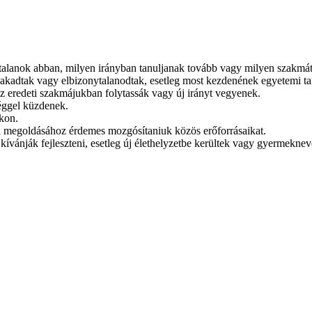
talanok abban, milyen irányban tanuljanak tovább vagy milyen szakmát
megakadtak vagy elbizonytalanodtak, esetleg most kezdenének egyetemi 
 az eredeti szakmájukban folytassák vagy új irányt vegyenek.
éggel küzdenek.
ukon.
ma megoldásához érdemes mozgósítaniuk közös erőforrásaikat.
t kívánják fejleszteni, esetleg új élethelyzetbe kerültek vagy gyermekn