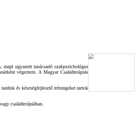
n, majd ugyanott tanácsadó szakpszichológus
tanárként végeztem. A Magyar Családterápiás
anítok és készségfejlesztő tréningeket tartok
vagy családterápiában.