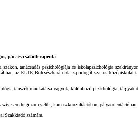
us, pár- és családterapeuta
szakon, tanácsadás pszichológiája és iskolapszichológia szakirányo
Korábban az ELTE Bölcsészkarán olasz-portugál szakos középiskolai 
lógia tanszék munkatársa vagyok, különböző pszichológiai tárgyakat t
s szívesen dolgozom velük, kamaszkonzultációban, pályaorientációban 
iai Szakkiadó számára.