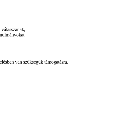
 válasszanak,
tanulmányokat,
evelésben van szükségük támogatásra.