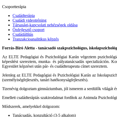
Csoportterápia
Családterápia
Családi videotréning
Társasági-kapcsolati nehézségek oldása
Önfejlesztő csoport
Családállítás
Tranzakcioanalitikus képzés
Forrás-Biró Aletta - tanácsadó szakpszichológus, iskolapszichológ
Az ELTE Pedagógiai és Pszichológiai Karán végeztem pszichológia 
képesítést szereztem, munka- és pályatanácsadás specializáción. 
Egyesület képzései után pár- és családterapeuta címet szereztem.
Jelenleg az ELTE Pedagógiai és Pszichológiai Karán az Iskolapszicho
(személyiségfejlesztés, tanári hatékonyságfejlesztés).
Tizenévig dolgoztam gimnáziumban, jól ismerem a serdülők világát é
Emellett családterápiás szakirodalmat fordítok az Animula Pszichológ
Módszerek, amelyekkel dolgozom:
Tanácsadás, konzultáció (3-5 alkalom)