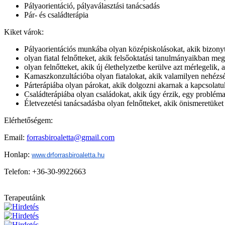
Pályaorientáció, pályaválasztási tanácsadás
Pár- és családterápia
Kiket várok:
Pályaorientációs munkába olyan középiskolásokat, akik bizony
olyan fiatal felnőtteket, akik felsőoktatási tanulmányaikban 
olyan felnőtteket, akik új élethelyzetbe kerülve azt mérlegelik,
Kamaszkonzultációba olyan fiatalokat, akik valamilyen nehézs
Párterápiába olyan párokat, akik dolgozni akarnak a kapcsolat
Családterápiába olyan családokat, akik úgy érzik, egy problé
Életvezetési tanácsadásba olyan felnőtteket, akik önismeretüke
Elérhetőségem:
Email:
forrasbiroaletta@gmail.com
Honlap:
www.drforrasbiroaletta.hu
Telefon: +36-30-9922663
Terapeutáink