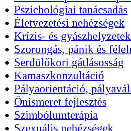
Pszichológiai tanácsadás
Életvezetési nehézségek
Krízis- és gyászhelyzetek
Szorongás, pánik és félel
Serdülőkori gátlásosság
Kamaszkonzultáció
Pályaorientáció, pályavál
Önismeret fejlesztés
Szimbólumterápia
Szexuális nehézségek