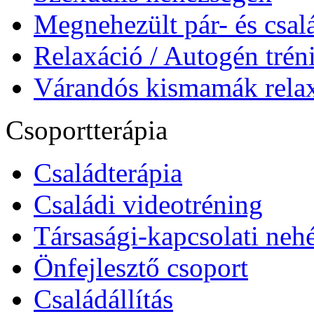
Megnehezült pár- és csa
Relaxáció / Autogén trén
Várandós kismamák relax
Csoportterápia
Családterápia
Családi videotréning
Társasági-kapcsolati neh
Önfejlesztő csoport
Családállítás