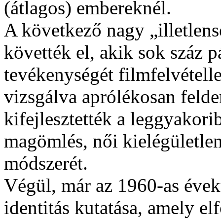
(átlagos) embereknél.
A következő nagy „illetlen
követték el, akik sok száz p
tevékenységét filmfelvétell
vizsgálva aprólékosan felder
kifejlesztették a leggyakori
magömlés, női kielégületlen
módszerét.
Végül, már az 1960-as évekt
identitás kutatása, amely el