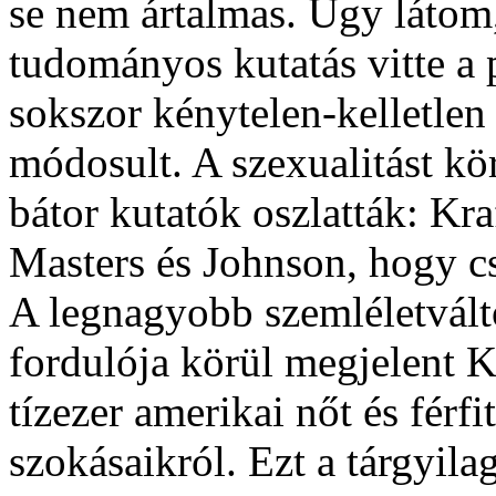
se nem ártalmas. Úgy látom
tudományos kutatás vitte a p
sokszor kénytelen-kelletlen
módosult. A szexualitást kö
bátor kutatók oszlatták: Kra
Masters és Johnson, hogy c
A legnagyobb szemléletvált
fordulója körül megjelent K
tízezer amerikai nőt és férfi
szokásaikról. Ezt a tárgyila